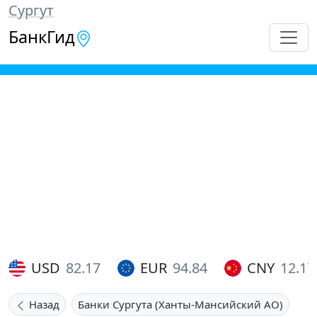
Сургут
БанкГид
USD
82.17
EUR
94.84
CNY
12.17
Назад
Банки Сургута (Ханты-Мансийский АО)